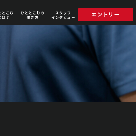
ととこむ
ひととこむの
スタッフ
エントリー
とは？
働き方
インタビュー